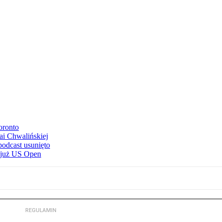
oronto
ai Chwalińskiej
podcast usunięto
e już US Open
REGULAMIN