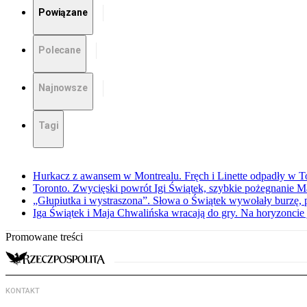
Powiązane
Polecane
Najnowsze
Tagi
Hurkacz z awansem w Montrealu. Fręch i Linette odpadły w T
Toronto. Zwycięski powrót Igi Świątek, szybkie pożegnanie M
„Głupiutka i wystraszona”. Słowa o Świątek wywołały burzę, 
Iga Świątek i Maja Chwalińska wracają do gry. Na horyzonci
Promowane treści
KONTAKT