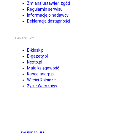
Zmiana ustawień zgód
Regulamin serwisu
Informacje o nadawcy
Deklaracja dostępności
PARTNERZY
E-kiosk.pl
E-gazety.pl
Nexto.pl
Mała księgowość
Kancelarierp.pl
Wieści Rolnicze
Życie Warszawy
KALENDARIUM