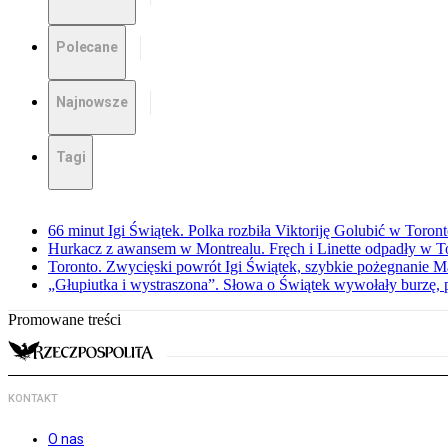
Polecane
Najnowsze
Tagi
66 minut Igi Świątek. Polka rozbiła Viktoriję Golubić w Toron
Hurkacz z awansem w Montrealu. Fręch i Linette odpadły w T
Toronto. Zwycięski powrót Igi Świątek, szybkie pożegnanie M
„Głupiutka i wystraszona”. Słowa o Świątek wywołały burzę, 
Promowane treści
KONTAKT
O nas