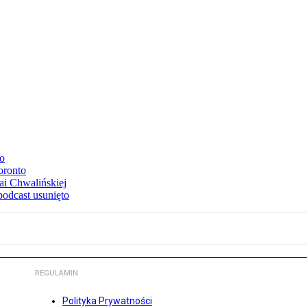
to
oronto
ai Chwalińskiej
podcast usunięto
REGULAMIN
Polityka Prywatności