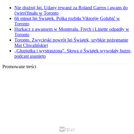
Nie drażnij Igi. Udany rewanż za Roland Garros i awans do
ćwierćfinału w Toronto
66 minut Igi Świątek. Polka rozbiła Viktoriję Golubić w
Toronto
Hurkacz z awansem w Montrealu. Fręch i Linette odpadły w
Toronto
Toronto. Zwycięski powrót Igi Świątek, szybkie pożegnanie
Mai Chwalińskiej
„Głupiutka i wystraszona”. Słowa o Świątek wywołały burzę,
podcast usunięto
Promowane treści