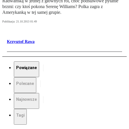
Radwańską w jednej z głównych ról, choć podstawowe pytanie
brzmi: czy ktoś pokona Serenę Williams? Polka zagra z
Amerykanką w tej samej grupie.
Publikacja:
21.10.2013 01:49
Krzysztof Rawa
Powiązane
Polecane
Najnowsze
Tagi