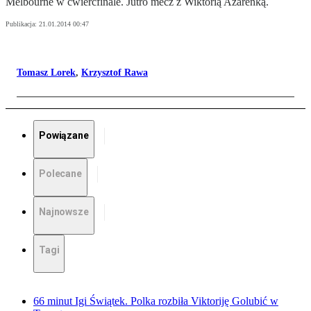
Melbourne w ćwierćfinale. Jutro mecz z Wiktorią Azarenką.
Publikacja:
21.01.2014 00:47
Tomasz Lorek
,
Krzysztof Rawa
Powiązane
Polecane
Najnowsze
Tagi
66 minut Igi Świątek. Polka rozbiła Viktoriję Golubić w