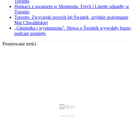
Toronto
Hurkacz z awansem w Montrealu. Fręch i Linette odpadły w
Toronto
Toronto. Zwycięski powrót Igi Świątek, szybkie pożegnanie
Mai Chwalińskiej
„Głupiutka i wystraszona”. Słowa o Świątek wywołały burzę,
podcast usunięto
Promowane treści