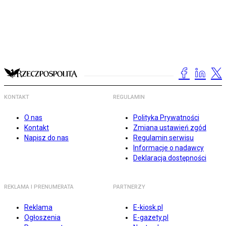
KONTAKT
REGULAMIN
O nas
Polityka Prywatności
Kontakt
Zmiana ustawień zgód
Napisz do nas
Regulamin serwisu
Informacje o nadawcy
Deklaracja dostępności
REKLAMA I PRENUMERATA
PARTNERZY
Reklama
E-kiosk.pl
Ogłoszenia
E-gazety.pl