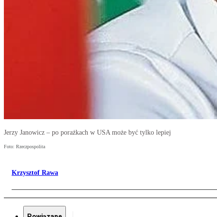
Jerzy Janowicz – po porażkach w USA może być tylko lepiej
Foto: Rzeczpospolita
Krzysztof Rawa
Powiązane