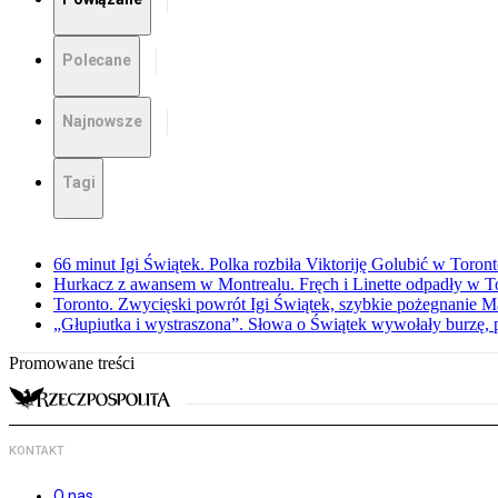
Polecane
Najnowsze
Tagi
66 minut Igi Świątek. Polka rozbiła Viktoriję Golubić w Toron
Hurkacz z awansem w Montrealu. Fręch i Linette odpadły w T
Toronto. Zwycięski powrót Igi Świątek, szybkie pożegnanie M
„Głupiutka i wystraszona”. Słowa o Świątek wywołały burzę, 
Promowane treści
KONTAKT
O nas