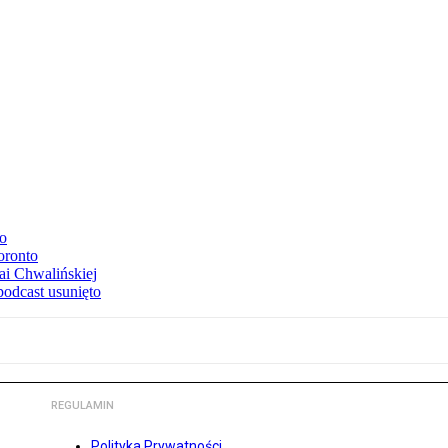
to
oronto
ai Chwalińskiej
podcast usunięto
REGULAMIN
Polityka Prywatności