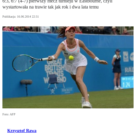
6:3, 6:7 (4-7) pierwszy mecz turnieju w Eastbourne, czyli
wystartowała na trawie tak jak rok i dwa lata temu
Publikacja:
16.06.2014 22:51
Foto: AFP
Krzysztof Rawa