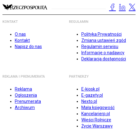
KONTAKT
REGULAMIN
O nas
Polityka Prywatności
Kontakt
Zmiana ustawień zgód
Napisz do nas
Regulamin serwisu
Informacje o nadawcy
Deklaracja dostępności
REKLAMA I PRENUMERATA
PARTNERZY
Reklama
E-kiosk.pl
Ogłoszenia
E-gazety.pl
Prenumerata
Nexto.pl
Archiwum
Mała księgowość
Kancelarierp.pl
Wieści Rolnicze
Życie Warszawy