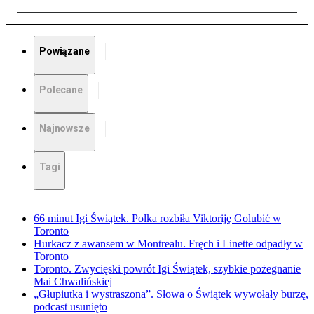
Powiązane
Polecane
Najnowsze
Tagi
66 minut Igi Świątek. Polka rozbiła Viktoriję Golubić w
Toronto
Hurkacz z awansem w Montrealu. Fręch i Linette odpadły w
Toronto
Toronto. Zwycięski powrót Igi Świątek, szybkie pożegnanie
Mai Chwalińskiej
„Głupiutka i wystraszona”. Słowa o Świątek wywołały burzę,
podcast usunięto