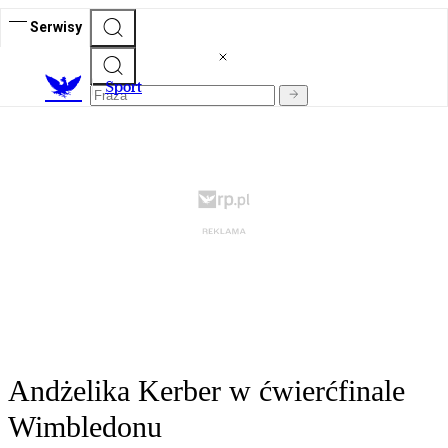
Serwisy
S
port
Andżelika Kerber w ćwierćfinale
Wimbledonu