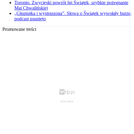
Toronto. Zwycięski powrót Igi Świątek, szybkie pożegnanie
Mai Chwalińskiej
„Głupiutka i wystraszona”. Słowa o Świątek wywołały burzę,
podcast usunięto
Promowane treści