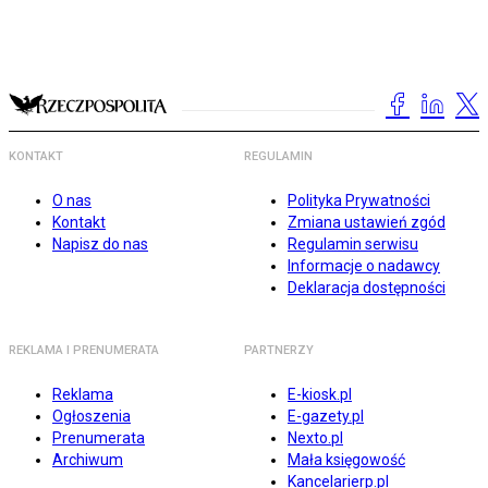
KONTAKT
REGULAMIN
O nas
Polityka Prywatności
Kontakt
Zmiana ustawień zgód
Napisz do nas
Regulamin serwisu
Informacje o nadawcy
Deklaracja dostępności
REKLAMA I PRENUMERATA
PARTNERZY
Reklama
E-kiosk.pl
Ogłoszenia
E-gazety.pl
Prenumerata
Nexto.pl
Archiwum
Mała księgowość
Kancelarierp.pl