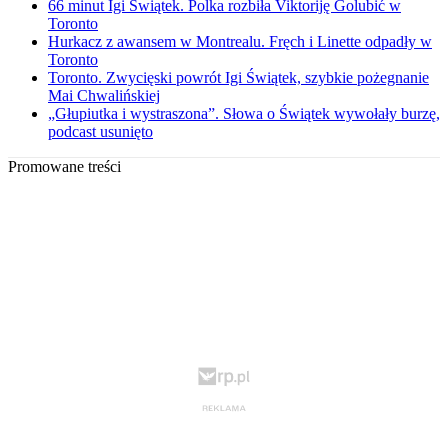
66 minut Igi Świątek. Polka rozbiła Viktoriję Golubić w
Toronto
Hurkacz z awansem w Montrealu. Fręch i Linette odpadły w
Toronto
Toronto. Zwycięski powrót Igi Świątek, szybkie pożegnanie
Mai Chwalińskiej
„Głupiutka i wystraszona”. Słowa o Świątek wywołały burzę,
podcast usunięto
Promowane treści