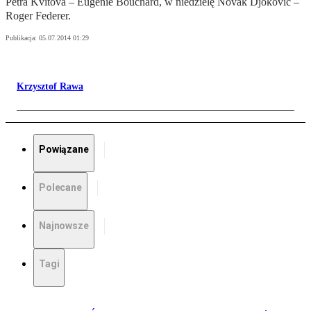
Petra Kvitova – Eugenie Bouchard, w niedzielę Novak Djoković –
Roger Federer.
Publikacja:
05.07.2014 01:29
Krzysztof Rawa
Powiązane
Polecane
Najnowsze
Tagi