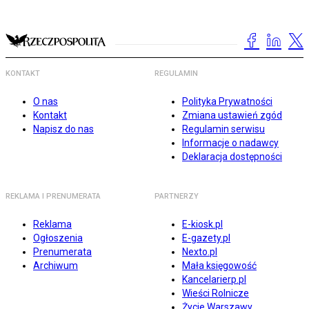
KONTAKT
REGULAMIN
O nas
Polityka Prywatności
Kontakt
Zmiana ustawień zgód
Napisz do nas
Regulamin serwisu
Informacje o nadawcy
Deklaracja dostępności
REKLAMA I PRENUMERATA
PARTNERZY
Reklama
E-kiosk.pl
Ogłoszenia
E-gazety.pl
Prenumerata
Nexto.pl
Archiwum
Mała księgowość
Kancelarierp.pl
Wieści Rolnicze
Życie Warszawy