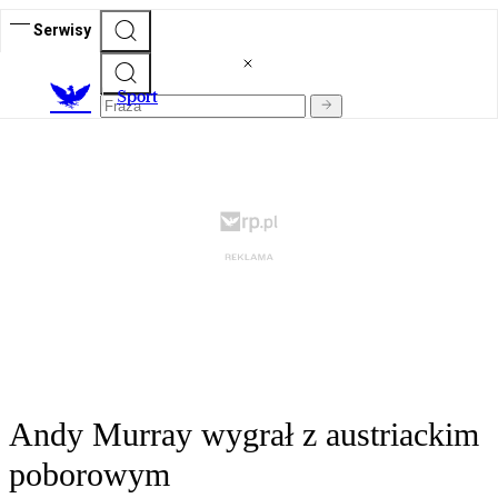
Serwisy
S
port
Andy Murray wygrał z austriackim
poborowym