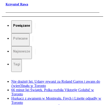
Krzysztof Rawa
Powiązane
Polecane
Najnowsze
Tagi
Nie drażnij Igi. Udany rewanż za Roland Garros i awans do
ćwierćfinału w Toronto
66 minut Igi Świątek. Polka rozbiła Viktoriję Golubić w
Toronto
Hurkacz z awansem w Montrealu. Fręch i Linette odpadły w
Toronto