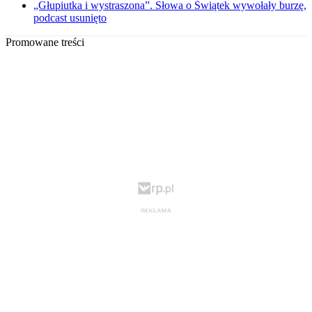
„Głupiutka i wystraszona”. Słowa o Świątek wywołały burzę,
podcast usunięto
Promowane treści