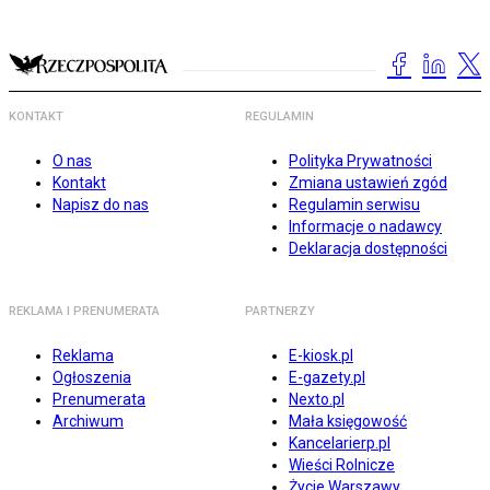
KONTAKT
REGULAMIN
O nas
Polityka Prywatności
Kontakt
Zmiana ustawień zgód
Napisz do nas
Regulamin serwisu
Informacje o nadawcy
Deklaracja dostępności
REKLAMA I PRENUMERATA
PARTNERZY
Reklama
E-kiosk.pl
Ogłoszenia
E-gazety.pl
Prenumerata
Nexto.pl
Archiwum
Mała księgowość
Kancelarierp.pl
Wieści Rolnicze
Życie Warszawy