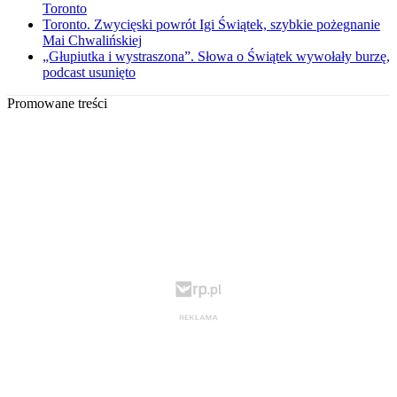
Toronto
Toronto. Zwycięski powrót Igi Świątek, szybkie pożegnanie
Mai Chwalińskiej
„Głupiutka i wystraszona”. Słowa o Świątek wywołały burzę,
podcast usunięto
Promowane treści