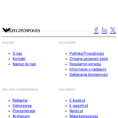
KONTAKT
REGULAMIN
O nas
Polityka Prywatności
Kontakt
Zmiana ustawień zgód
Napisz do nas
Regulamin serwisu
Informacje o nadawcy
Deklaracja dostępności
REKLAMA I PRENUMERATA
PARTNERZY
Reklama
E-kiosk.pl
Ogłoszenia
E-gazety.pl
Prenumerata
Nexto.pl
Archiwum
Mała księgowość