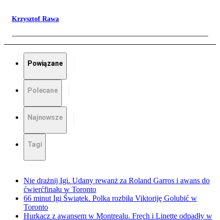
Krzysztof Rawa
Powiązane
Polecane
Najnowsze
Tagi
Nie drażnij Igi. Udany rewanż za Roland Garros i awans do
ćwierćfinału w Toronto
66 minut Igi Świątek. Polka rozbiła Viktoriję Golubić w
Toronto
Hurkacz z awansem w Montrealu. Fręch i Linette odpadły w