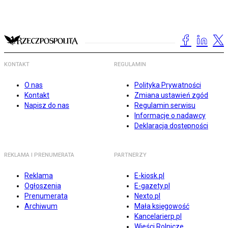
KONTAKT
REGULAMIN
O nas
Polityka Prywatności
Kontakt
Zmiana ustawień zgód
Napisz do nas
Regulamin serwisu
Informacje o nadawcy
Deklaracja dostępności
REKLAMA I PRENUMERATA
PARTNERZY
Reklama
E-kiosk.pl
Ogłoszenia
E-gazety.pl
Prenumerata
Nexto.pl
Archiwum
Mała księgowość
Kancelarierp.pl
Wieści Rolnicze