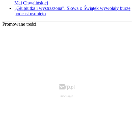
Mai Chwalińskiej
„Głupiutka i wystraszona”. Słowa o Świątek wywołały burzę,
podcast usunięto
Promowane treści