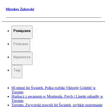
Mirosław Żukowski
Powiązane
Polecane
Najnowsze
Tagi
66 minut Igi Świątek. Polka rozbiła Viktoriję Golubić w
Toronto
Hurkacz z awansem w Montrealu. Fręch i Linette odpadły w
Toronto
Toronto. Zwycięski powrót Igi Świątek, szybkie pożegnanie