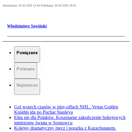
Aktualizacja:
05.03.2020 13:44
Publikacja:
04.03.2020 18:05
Włodzimierz Sowiński
Powiązane
Polecane
Najnowsze
Gol wszech czasów w play-offach NHL. Vegas Golden
Knights idą po Puchar Stanleya
Elita nie dla Polaków. Koszmarne zakończenie hokejowych
mistrzostw świata w Sosnowcu
Kolejny dramatyczny mecz i porażka z Kazachstanem.