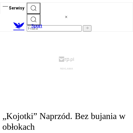
Serwisy
S
port
„Kojotki” Naprzód. Bez bujania w
obłokach