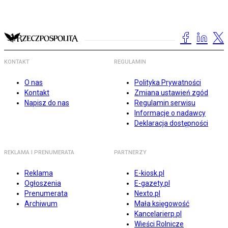
KONTAKT
REGULAMIN
O nas
Polityka Prywatności
Kontakt
Zmiana ustawień zgód
Napisz do nas
Regulamin serwisu
Informacje o nadawcy
Deklaracja dostępności
REKLAMA I PRENUMERATA
PARTNERZY
Reklama
E-kiosk.pl
Ogłoszenia
E-gazety.pl
Prenumerata
Nexto.pl
Archiwum
Mała księgowość
Kancelarierp.pl
Wieści Rolnicze