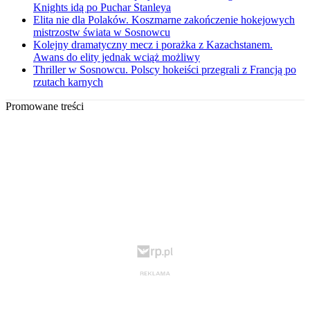
Knights idą po Puchar Stanleya
Elita nie dla Polaków. Koszmarne zakończenie hokejowych
mistrzostw świata w Sosnowcu
Kolejny dramatyczny mecz i porażka z Kazachstanem.
Awans do elity jednak wciąż możliwy
Thriller w Sosnowcu. Polscy hokeiści przegrali z Francją po
rzutach karnych
Promowane treści