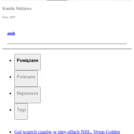
Kamiła Walijewa
Foto: AFP
amk
Powiązane
Polecane
Najnowsze
Tagi
Gol wszech czasów w play-offach NHL. Vegas Golden