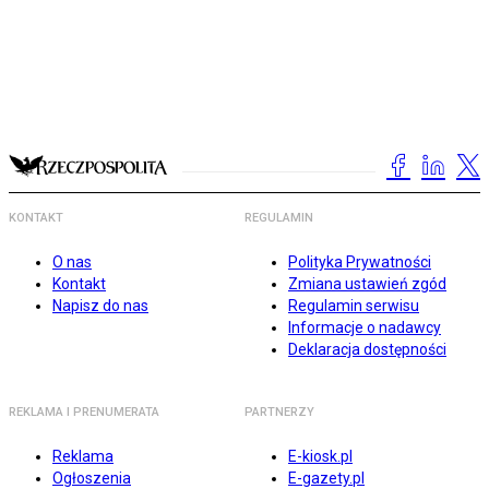
KONTAKT
REGULAMIN
O nas
Polityka Prywatności
Kontakt
Zmiana ustawień zgód
Napisz do nas
Regulamin serwisu
Informacje o nadawcy
Deklaracja dostępności
REKLAMA I PRENUMERATA
PARTNERZY
Reklama
E-kiosk.pl
Ogłoszenia
E-gazety.pl