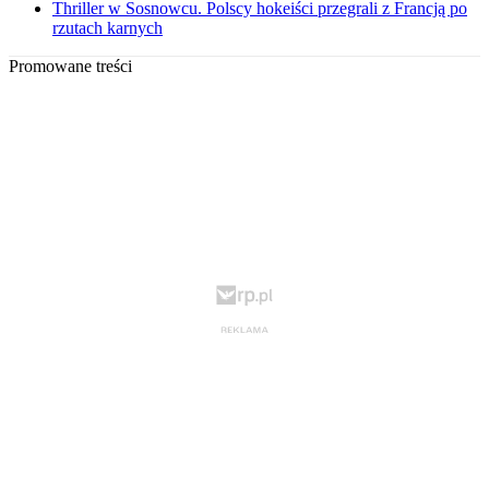
Thriller w Sosnowcu. Polscy hokeiści przegrali z Francją po
rzutach karnych
Promowane treści