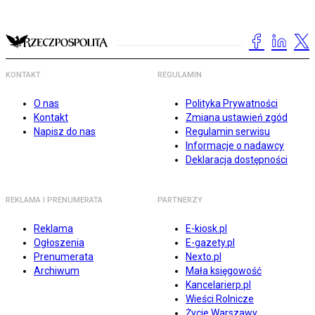
KONTAKT
REGULAMIN
O nas
Polityka Prywatności
Kontakt
Zmiana ustawień zgód
Napisz do nas
Regulamin serwisu
Informacje o nadawcy
Deklaracja dostępności
REKLAMA I PRENUMERATA
PARTNERZY
Reklama
E-kiosk.pl
Ogłoszenia
E-gazety.pl
Prenumerata
Nexto.pl
Archiwum
Mała księgowość
Kancelarierp.pl
Wieści Rolnicze
Życie Warszawy