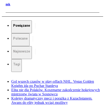
mk
Powiązane
Polecane
Najnowsze
Tagi
Gol wszech czasów w play-offach NHL. Vegas Golden
Knights idą po Puchar Stanleya
Elita nie dla Polaków. Koszmarne zakończenie hokejowych
mistrzostw świata w Sosnowcu
Kolejny dramatyczny mecz i porażka z Kazachstanem.
Awans do elity jednak wciąż możliwy