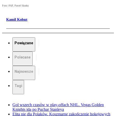
Foto: PAP, Paweł Skraba
Kamil Kołsut
Powiązane
Polecane
Najnowsze
Tagi
Gol wszech czasów w play-offach NHL. Vegas Golden
Knights idą po Puchar Stanleya
Elita nie dla Polaków. Koszmarne zakończenie hokejowych