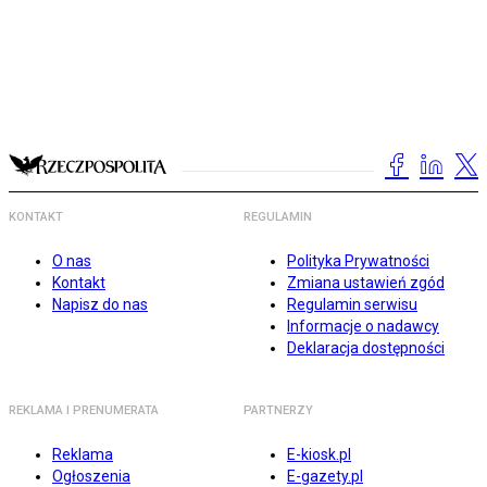
KONTAKT
REGULAMIN
O nas
Polityka Prywatności
Kontakt
Zmiana ustawień zgód
Napisz do nas
Regulamin serwisu
Informacje o nadawcy
Deklaracja dostępności
REKLAMA I PRENUMERATA
PARTNERZY
Reklama
E-kiosk.pl
Ogłoszenia
E-gazety.pl