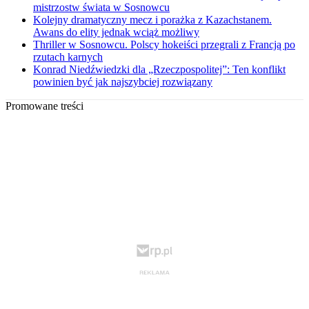
mistrzostw świata w Sosnowcu
Kolejny dramatyczny mecz i porażka z Kazachstanem.
Awans do elity jednak wciąż możliwy
Thriller w Sosnowcu. Polscy hokeiści przegrali z Francją po
rzutach karnych
Konrad Niedźwiedzki dla „Rzeczpospolitej”: Ten konflikt
powinien być jak najszybciej rozwiązany
Promowane treści