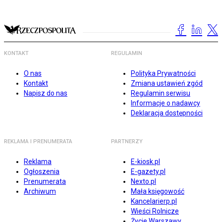
KONTAKT
REGULAMIN
O nas
Polityka Prywatności
Kontakt
Zmiana ustawień zgód
Napisz do nas
Regulamin serwisu
Informacje o nadawcy
Deklaracja dostępności
REKLAMA I PRENUMERATA
PARTNERZY
Reklama
E-kiosk.pl
Ogłoszenia
E-gazety.pl
Prenumerata
Nexto.pl
Archiwum
Mała księgowość
Kancelarierp.pl
Wieści Rolnicze
Życie Warszawy