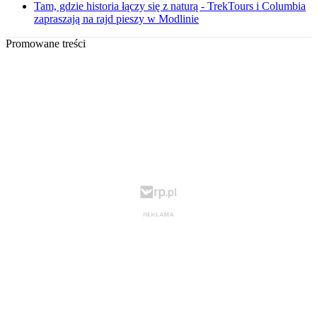
Tam, gdzie historia łączy się z naturą - TrekTours i Columbia
zapraszają na rajd pieszy w Modlinie
Promowane treści