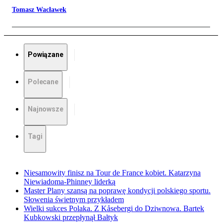
Tomasz Wacławek
Powiązane
Polecane
Najnowsze
Tagi
Niesamowity finisz na Tour de France kobiet. Katarzyna
Niewiadoma-Phinney liderką
Master Plany szansą na poprawę kondycji polskiego sportu.
Słowenia świetnym przykładem
Wielki sukces Polaka. Z Kåsebergi do Dziwnowa. Bartek
Kubkowski przepłynął Bałtyk