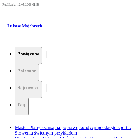
Publikacja:
12.05.2008 01:56
Łukasz Majchrzyk
Powiązane
Polecane
Najnowsze
Tagi
Master Plany szansą na poprawę kondycji polskiego sportu.
Słowenia świetnym przykładem