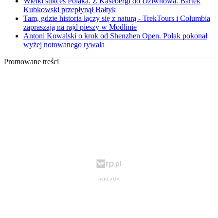
Wielki sukces Polaka. Z Kåsebergi do Dziwnowa. Bartek
Kubkowski przepłynął Bałtyk
Tam, gdzie historia łączy się z naturą - TrekTours i Columbia
zapraszają na rajd pieszy w Modlinie
Antoni Kowalski o krok od Shenzhen Open. Polak pokonał
wyżej notowanego rywala
Promowane treści