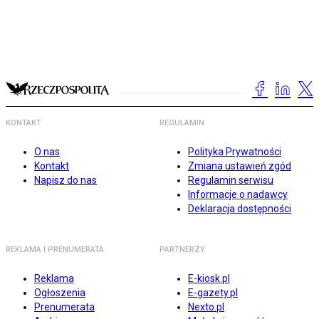
KONTAKT
REGULAMIN
O nas
Polityka Prywatności
Kontakt
Zmiana ustawień zgód
Napisz do nas
Regulamin serwisu
Informacje o nadawcy
Deklaracja dostępności
REKLAMA I PRENUMERATA
PARTNERZY
Reklama
E-kiosk.pl
Ogłoszenia
E-gazety.pl
Prenumerata
Nexto.pl