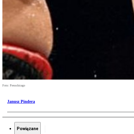
Foto: Presschicago
Janusz Pindera
Powiązane