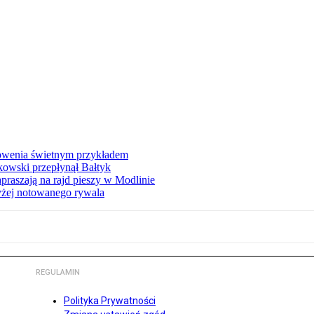
łowenia świetnym przykładem
owski przepłynął Bałtyk
apraszają na rajd pieszy w Modlinie
yżej notowanego rywala
REGULAMIN
Polityka Prywatności