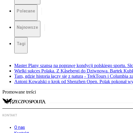
Polecane
Najnowsze
Tagi
Master Plany szansą na poprawę kondycji polskiego sportu. S
Wielki sukces Polaka. Z Kåsebergi do Dziwnowa. Bartek Kubk
Tam, gdzie historia łączy się z naturą - TrekTours i Columbia z
Antoni Kowalski o krok od Shenzhen Open. Polak pokonał w
Promowane treści
KONTAKT
O nas