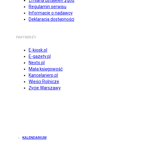
Zmiana ustawień zgód
Regulamin serwisu
Informacje o nadawcy
Deklaracja dostępności
PARTNERZY
E-kiosk.pl
E-gazety.pl
Nexto.pl
Mała księgowość
Kancelarierp.pl
Wieści Rolnicze
Życie Warszawy
KALENDARIUM