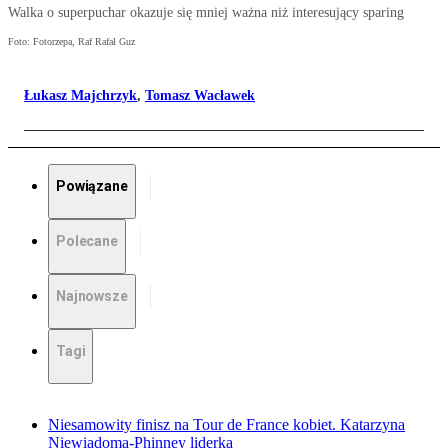
Walka o superpuchar okazuje się mniej ważna niż interesujący sparing
Foto: Fotorzepa, Raf Rafał Guz
Łukasz Majchrzyk
,
Tomasz Wacławek
Powiązane
Polecane
Najnowsze
Tagi
Niesamowity finisz na Tour de France kobiet. Katarzyna
Niewiadoma-Phinney liderką