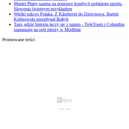
Master Plany szansą na poprawę kondycji polskiego sportu.
Słowenia świetnym przykładem
Wielki sukces Polaka. Z Kåsebergi do Dziwnowa. Bartek
Kubkowski przepłynął Bałtyk
Tam, gdzie historia łączy się z naturą - TrekTours i Columbia
zapraszają na rajd pieszy w Modlinie
Promowane treści