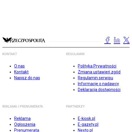
KONTAKT
REGULAMIN
O nas
Polityka Prywatności
Kontakt
Zmiana ustawień zgód
Napisz do nas
Regulamin serwisu
Informacje o nadawcy
Deklaracja dostępności
REKLAMA I PRENUMERATA
PARTNERZY
Reklama
E-kiosk.pl
Ogłoszenia
E-gazety.pl
Prenumerata
Nexto.pl