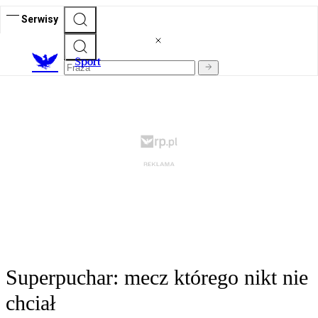
Serwisy
S
port
Superpuchar: mecz którego nikt nie
chciał