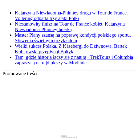
Katarzyna Niewiadoma-Phinney druga w Tour de France.
Vollering odparła trzy ataki Polki
Niesamowity finisz na Tour de France kobiet. Katarzyna
Niewiadoma-Phinney liderką
Master Plany szansą na poprawę kondycji polskiego sportu.
Słowenia świetnym przykładem
Wielki sukces Polaka. Z Kåsebergi do Dziwnowa. Bartek
Kubkowski przepłynął Bałtyk
Tam, gdzie historia łączy się z naturą - TrekTours i Columbia
zapraszają na rajd pieszy w Modlinie
Promowane treści