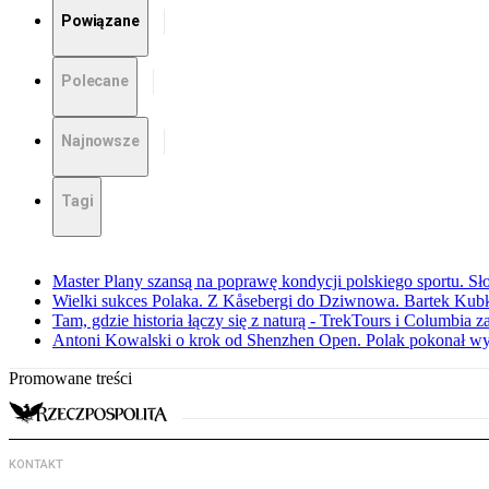
Powiązane
Polecane
Najnowsze
Tagi
Master Plany szansą na poprawę kondycji polskiego sportu. S
Wielki sukces Polaka. Z Kåsebergi do Dziwnowa. Bartek Kubk
Tam, gdzie historia łączy się z naturą - TrekTours i Columbia z
Antoni Kowalski o krok od Shenzhen Open. Polak pokonał w
Promowane treści
KONTAKT