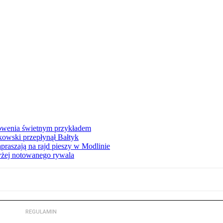
łowenia świetnym przykładem
owski przepłynął Bałtyk
apraszają na rajd pieszy w Modlinie
yżej notowanego rywala
REGULAMIN