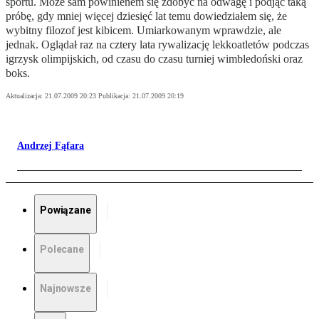
sportu. Może sam powinienem się zdobyć na odwagę i podjąć taką
próbę, gdy mniej więcej dziesięć lat temu dowiedziałem się, że
wybitny filozof jest kibicem. Umiarkowanym wprawdzie, ale
jednak. Oglądał raz na cztery lata rywalizację lekkoatletów podczas
igrzysk olimpijskich, od czasu do czasu turniej wimbledoński oraz
boks.
Aktualizacja:
21.07.2009 20:23
Publikacja:
21.07.2009 20:19
Andrzej Fąfara
Powiązane
Polecane
Najnowsze