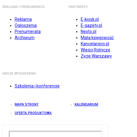
REKLAMA I PRENUMERATA
PARTNERZY
Reklama
E-kiosk.pl
Ogłoszenia
E-gazety.pl
Prenumerata
Nexto.pl
Archiwum
Mała księgowość
Kancelarierp.pl
Wieści Rolnicze
Życie Warszawy
NASZE WYDARZENIA
Szkolenia i konferencje
MAPA STRONY
KALENDARIUM
OFERTA PRODUKTOWA