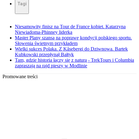
Tagi
Niesamowity finisz na Tour de France kobiet. Katarzyna
Niewiadoma-Phinney liderką
Master Plany szansą na poprawę kondycji polskiego sportu.
Słowenia świetnym przykładem
Wielki sukces Polaka. Z Kåsebergi do Dziwnowa. Bartek
Kubkowski przepłynął Bałtyk
Tam, gdzie historia łączy się z naturą - TrekTours i Columbia
zapraszają na rajd pieszy w Modlinie
Promowane treści