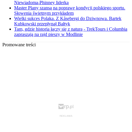
Niewiadoma-Phinney liderką
Master Plany szansą na poprawę kondycji polskiego sportu.
Słowenia świetnym przykładem
Wielki sukces Polaka. Z Kåsebergi do Dziwnowa. Bartek
Kubkowski przepłynął Bałtyk
Tam, gdzie historia łączy się z naturą - TrekTours i Columbia
zapraszają na rajd pieszy w Modlinie
Promowane treści