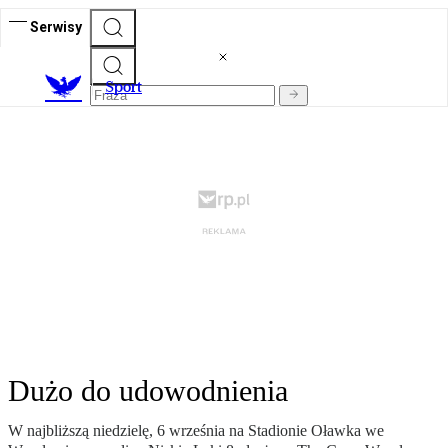
Serwisy
S
port
Dużo do udowodnienia
W najbliższą niedzielę, 6 września na Stadionie Oławka we