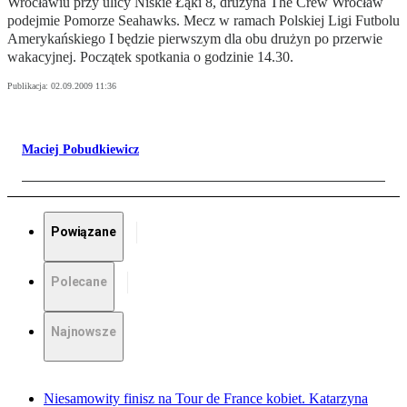
Wrocławiu przy ulicy Niskie Łąki 8, drużyna The Crew Wrocław
podejmie Pomorze Seahawks. Mecz w ramach Polskiej Ligi Futbolu
Amerykańskiego I będzie pierwszym dla obu drużyn po przerwie
wakacyjnej. Początek spotkania o godzinie 14.30.
Publikacja:
02.09.2009 11:36
Maciej Pobudkiewicz
Powiązane
Polecane
Najnowsze
Niesamowity finisz na Tour de France kobiet. Katarzyna