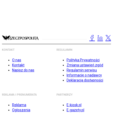
KONTAKT
REGULAMIN
O nas
Polityka Prywatności
Kontakt
Zmiana ustawień zgód
Napisz do nas
Regulamin serwisu
Informacje o nadawcy
Deklaracja dostępności
REKLAMA I PRENUMERATA
PARTNERZY
Reklama
E-kiosk.pl
Ogłoszenia
E-gazety.pl