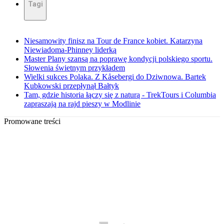
Tagi
Niesamowity finisz na Tour de France kobiet. Katarzyna
Niewiadoma-Phinney liderką
Master Plany szansą na poprawę kondycji polskiego sportu.
Słowenia świetnym przykładem
Wielki sukces Polaka. Z Kåsebergi do Dziwnowa. Bartek
Kubkowski przepłynął Bałtyk
Tam, gdzie historia łączy się z naturą - TrekTours i Columbia
zapraszają na rajd pieszy w Modlinie
Promowane treści