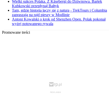
Wielki sukces Polaka. Z Kåsebergi do Dziwnowa. Bartek
Kubkowski przepłynął Bałtyk
Tam, gdzie historia łączy się z naturą - TrekTours i Columbia
zapraszają na rajd pieszy w Modlinie
Antoni Kowalski o krok od Shenzhen Open. Polak pokonał
wyżej notowanego rywala
Promowane treści