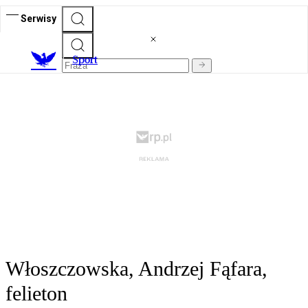
Serwisy
S
port
Włoszczowska, Andrzej Fąfara,
felieton