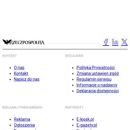
KONTAKT
REGULAMIN
O nas
Polityka Prywatności
Kontakt
Zmiana ustawień zgód
Napisz do nas
Regulamin serwisu
Informacje o nadawcy
Deklaracja dostępności
REKLAMA I PRENUMERATA
PARTNERZY
Reklama
E-kiosk.pl
Ogłoszenia
E-gazety.pl