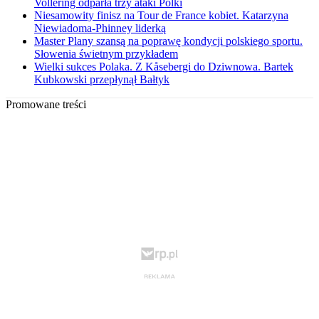
Vollering odparła trzy ataki Polki
Niesamowity finisz na Tour de France kobiet. Katarzyna
Niewiadoma-Phinney liderką
Master Plany szansą na poprawę kondycji polskiego sportu.
Słowenia świetnym przykładem
Wielki sukces Polaka. Z Kåsebergi do Dziwnowa. Bartek
Kubkowski przepłynął Bałtyk
Promowane treści