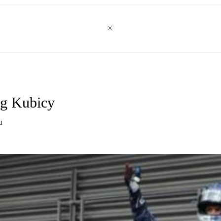
eg Kubicy
u