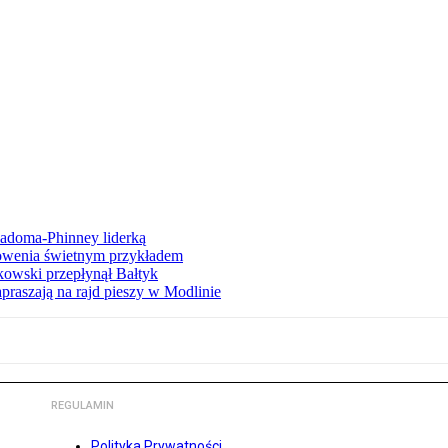
iadoma-Phinney liderką
łowenia świetnym przykładem
owski przepłynął Bałtyk
apraszają na rajd pieszy w Modlinie
REGULAMIN
Polityka Prywatności