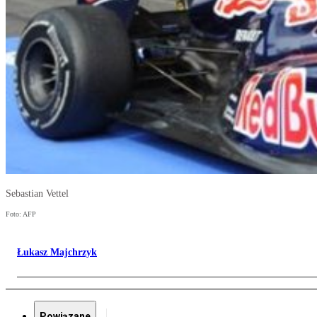
Sebastian Vettel
Foto: AFP
Łukasz Majchrzyk
Powiązane