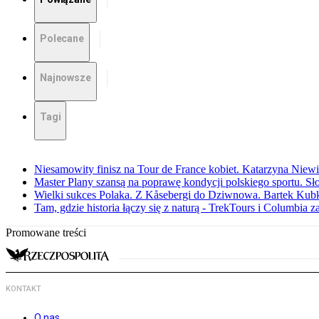
Polecane
Najnowsze
Tagi
Niesamowity finisz na Tour de France kobiet. Katarzyna Niew
Master Plany szansą na poprawę kondycji polskiego sportu. S
Wielki sukces Polaka. Z Kåsebergi do Dziwnowa. Bartek Kubk
Tam, gdzie historia łączy się z naturą - TrekTours i Columbia z
Promowane treści
KONTAKT
O nas