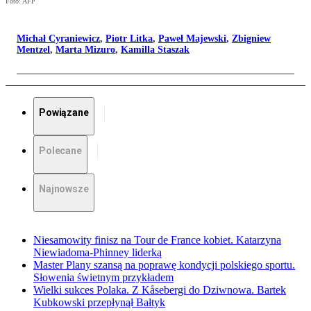
Foto: AFP
Michał Cyraniewicz
,
Piotr Litka
,
Paweł Majewski
,
Zbigniew
Mentzel
,
Marta Mizuro
,
Kamilla Staszak
Powiązane
Polecane
Najnowsze
Niesamowity finisz na Tour de France kobiet. Katarzyna
Niewiadoma-Phinney liderką
Master Plany szansą na poprawę kondycji polskiego sportu.
Słowenia świetnym przykładem
Wielki sukces Polaka. Z Kåsebergi do Dziwnowa. Bartek
Kubkowski przepłynął Bałtyk