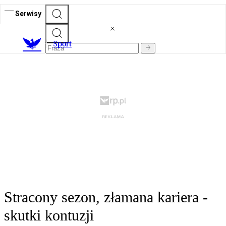
Serwisy
S
port
Stracony sezon, złamana kariera -
skutki kontuzji