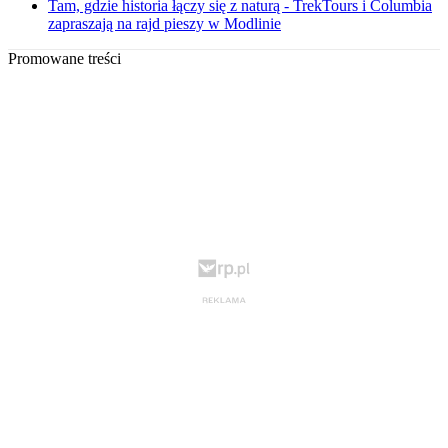
Tam, gdzie historia łączy się z naturą - TrekTours i Columbia
zapraszają na rajd pieszy w Modlinie
Promowane treści