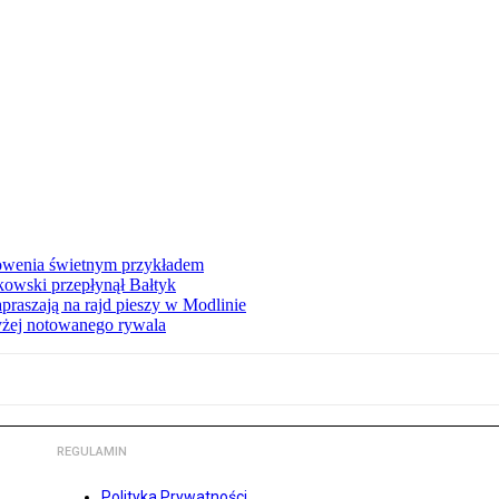
łowenia świetnym przykładem
owski przepłynął Bałtyk
apraszają na rajd pieszy w Modlinie
yżej notowanego rywala
REGULAMIN
Polityka Prywatności