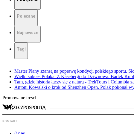
Polecane
Najnowsze
Tagi
Master Plany szansą na poprawę kondycji polskiego sportu. S
Wielki sukces Polaka. Z Kåsebergi do Dziwnowa. Bartek Kubk
Tam, gdzie historia łączy się z naturą - TrekTours i Columbia z
Antoni Kowalski o krok od Shenzhen Open. Polak pokonał w
Promowane treści
KONTAKT
O nas