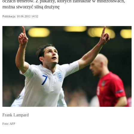
oczach trenerów. Z piłkarzy, których zabraknie w mistrzostwach,
można stworzyć silną drużynę
Publikacja:
10.06.2012 14:52
Frank Lampard
Foto: AFP