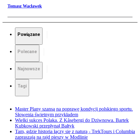
Tomasz Wacławek
Powiązane
Polecane
Najnowsze
Tagi
Master Plany szansą na poprawę kondycji polskiego sportu.
Słowenia świetnym przykładem
Wielki sukces Polaka. Z Kåsebergi do Dziwnowa. Bartek
Kubkowski przepłynął Bałtyk
Tam, gdzie historia łączy się z naturą - TrekTours i Columbia
zapraszają na rajd pieszy w Modlinie