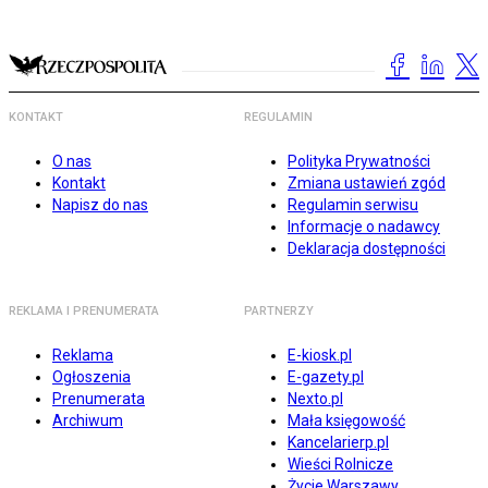
KONTAKT
REGULAMIN
O nas
Polityka Prywatności
Kontakt
Zmiana ustawień zgód
Napisz do nas
Regulamin serwisu
Informacje o nadawcy
Deklaracja dostępności
REKLAMA I PRENUMERATA
PARTNERZY
Reklama
E-kiosk.pl
Ogłoszenia
E-gazety.pl
Prenumerata
Nexto.pl
Archiwum
Mała księgowość
Kancelarierp.pl
Wieści Rolnicze
Życie Warszawy