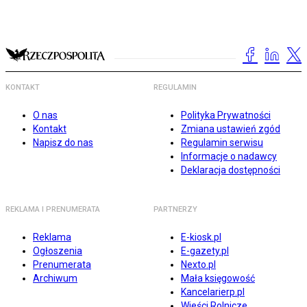
KONTAKT
REGULAMIN
O nas
Polityka Prywatności
Kontakt
Zmiana ustawień zgód
Napisz do nas
Regulamin serwisu
Informacje o nadawcy
Deklaracja dostępności
REKLAMA I PRENUMERATA
PARTNERZY
Reklama
E-kiosk.pl
Ogłoszenia
E-gazety.pl
Prenumerata
Nexto.pl
Archiwum
Mała księgowość
Kancelarierp.pl
Wieści Rolnicze