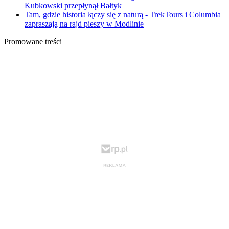
Kubkowski przepłynął Bałtyk
Tam, gdzie historia łączy się z naturą - TrekTours i Columbia
zapraszają na rajd pieszy w Modlinie
Promowane treści