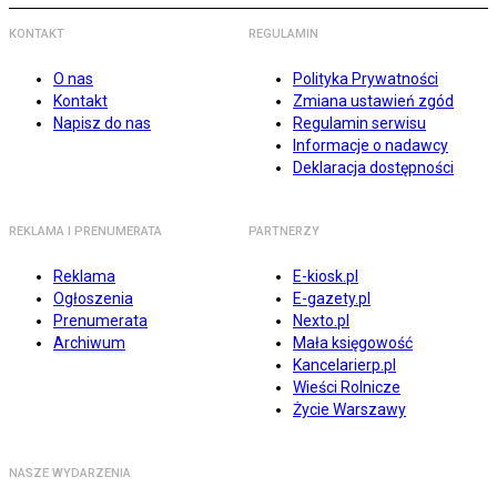
KONTAKT
REGULAMIN
O nas
Polityka Prywatności
Kontakt
Zmiana ustawień zgód
Napisz do nas
Regulamin serwisu
Informacje o nadawcy
Deklaracja dostępności
REKLAMA I PRENUMERATA
PARTNERZY
Reklama
E-kiosk.pl
Ogłoszenia
E-gazety.pl
Prenumerata
Nexto.pl
Archiwum
Mała księgowość
Kancelarierp.pl
Wieści Rolnicze
Życie Warszawy
NASZE WYDARZENIA