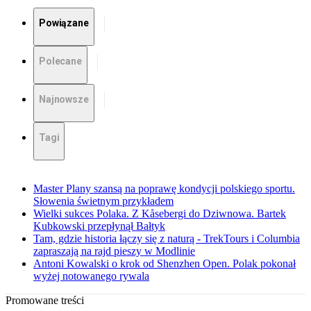
Powiązane
Polecane
Najnowsze
Tagi
Master Plany szansą na poprawę kondycji polskiego sportu.
Słowenia świetnym przykładem
Wielki sukces Polaka. Z Kåsebergi do Dziwnowa. Bartek
Kubkowski przepłynął Bałtyk
Tam, gdzie historia łączy się z naturą - TrekTours i Columbia
zapraszają na rajd pieszy w Modlinie
Antoni Kowalski o krok od Shenzhen Open. Polak pokonał
wyżej notowanego rywala
Promowane treści