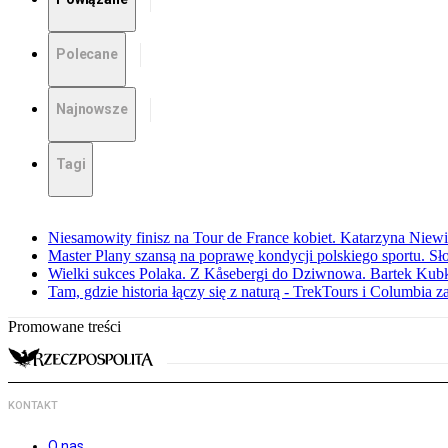
Polecane
Najnowsze
Tagi
Niesamowity finisz na Tour de France kobiet. Katarzyna Niew
Master Plany szansą na poprawę kondycji polskiego sportu. S
Wielki sukces Polaka. Z Kåsebergi do Dziwnowa. Bartek Kubk
Tam, gdzie historia łączy się z naturą - TrekTours i Columbia z
Promowane treści
KONTAKT
O nas