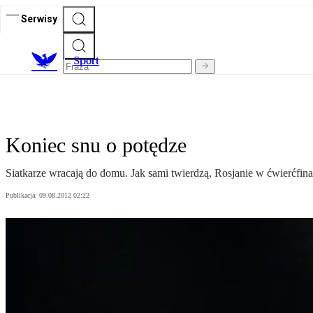
Serwisy
S
port
Koniec snu o potędze
Siatkarze wracają do domu. Jak sami twierdzą, Rosjanie w ćwierćfi
Publikacja:
09.08.2012 02:22