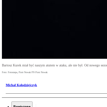
Bartosz Kurek miał być naszym atutem w ataku, ale nie był. Od nowego se
Foto: Fotorzepa, Piotr Nowak PN Piotr Nowak
Michał Kołodziejczyk
Powiązane