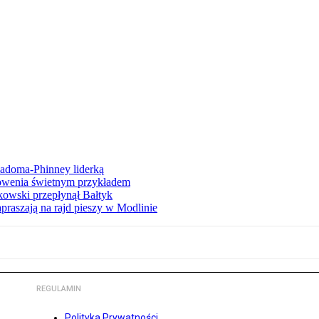
iadoma-Phinney liderką
łowenia świetnym przykładem
owski przepłynął Bałtyk
apraszają na rajd pieszy w Modlinie
REGULAMIN
Polityka Prywatności