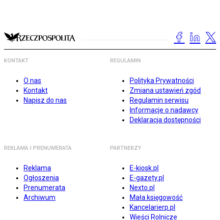
KONTAKT
REGULAMIN
O nas
Polityka Prywatności
Kontakt
Zmiana ustawień zgód
Napisz do nas
Regulamin serwisu
Informacje o nadawcy
Deklaracja dostępności
REKLAMA I PRENUMERATA
PARTNERZY
Reklama
E-kiosk.pl
Ogłoszenia
E-gazety.pl
Prenumerata
Nexto.pl
Archiwum
Mała księgowość
Kancelarierp.pl
Wieści Rolnicze