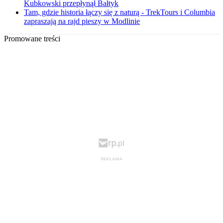
Kubkowski przepłynął Bałtyk
Tam, gdzie historia łączy się z naturą - TrekTours i Columbia
zapraszają na rajd pieszy w Modlinie
Promowane treści