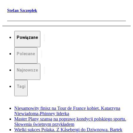
Stefan Szczepłek
Powiązane
Polecane
Najnowsze
Tagi
Niesamowity finisz na Tour de France kobiet. Katarzyna
Niewiadoma-Phinney liderką
Master Plany szansą na poprawę kondycji polskiego sportu.
Słowenia świetnym przykładem
Wielki sukces Polaka. Z Kåsebergi do Dziwnowa. Bartek