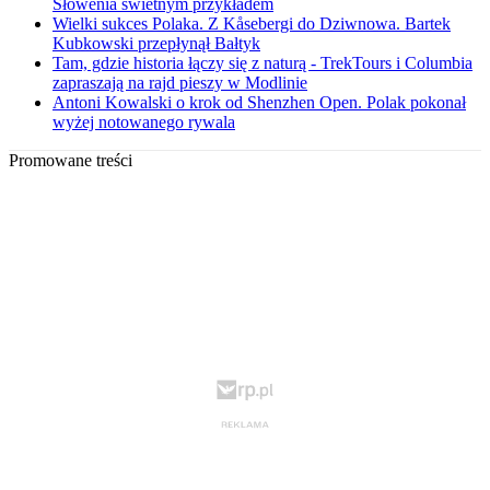
Słowenia świetnym przykładem
Wielki sukces Polaka. Z Kåsebergi do Dziwnowa. Bartek
Kubkowski przepłynął Bałtyk
Tam, gdzie historia łączy się z naturą - TrekTours i Columbia
zapraszają na rajd pieszy w Modlinie
Antoni Kowalski o krok od Shenzhen Open. Polak pokonał
wyżej notowanego rywala
Promowane treści