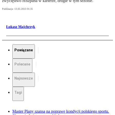
zwycięstwo Hiszpana w karierze, drugie w tym sezonie.
Publikacja:
13.05.2013 01:35
Łukasz Majchrzyk
Powiązane
Polecane
Najnowsze
Tagi
Master Plany szansą na poprawę kondycji polskiego sportu.