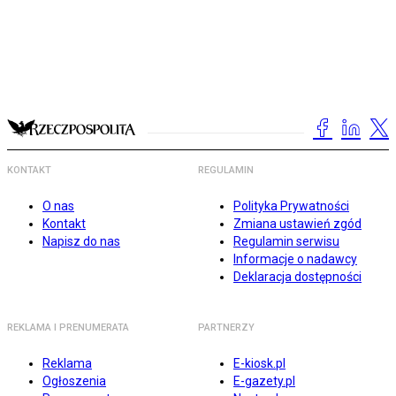
KONTAKT
REGULAMIN
O nas
Polityka Prywatności
Kontakt
Zmiana ustawień zgód
Napisz do nas
Regulamin serwisu
Informacje o nadawcy
Deklaracja dostępności
REKLAMA I PRENUMERATA
PARTNERZY
Reklama
E-kiosk.pl
Ogłoszenia
E-gazety.pl