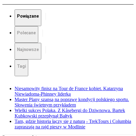
Powiązane
Polecane
Najnowsze
Tagi
Niesamowity finisz na Tour de France kobiet. Katarzyna
Niewiadoma-Phinney liderką
Master Plany szansą na poprawę kondycji polskiego sportu.
Słowenia świetnym przykładem
Wielki sukces Polaka. Z Kåsebergi do Dziwnowa. Bartek
Kubkowski przepłynął Bałtyk
Tam, gdzie historia łączy się z naturą - TrekTours i Columbia
zapraszają na rajd pieszy w Modlinie