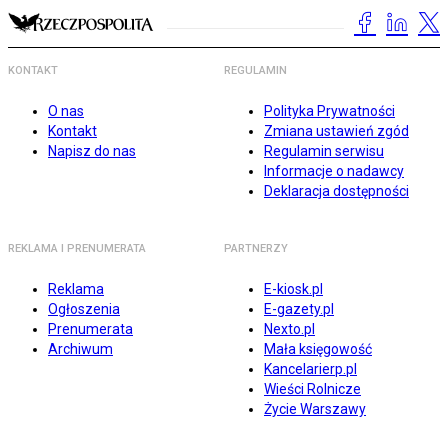
KONTAKT
REGULAMIN
O nas
Polityka Prywatności
Kontakt
Zmiana ustawień zgód
Napisz do nas
Regulamin serwisu
Informacje o nadawcy
Deklaracja dostępności
REKLAMA I PRENUMERATA
PARTNERZY
Reklama
E-kiosk.pl
Ogłoszenia
E-gazety.pl
Prenumerata
Nexto.pl
Archiwum
Mała księgowość
Kancelarierp.pl
Wieści Rolnicze
Życie Warszawy