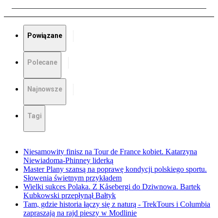
Powiązane
Polecane
Najnowsze
Tagi
Niesamowity finisz na Tour de France kobiet. Katarzyna
Niewiadoma-Phinney liderką
Master Plany szansą na poprawę kondycji polskiego sportu.
Słowenia świetnym przykładem
Wielki sukces Polaka. Z Kåsebergi do Dziwnowa. Bartek
Kubkowski przepłynął Bałtyk
Tam, gdzie historia łączy się z naturą - TrekTours i Columbia
zapraszają na rajd pieszy w Modlinie