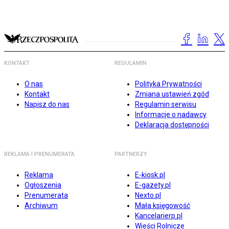
KONTAKT
REGULAMIN
O nas
Polityka Prywatności
Kontakt
Zmiana ustawień zgód
Napisz do nas
Regulamin serwisu
Informacje o nadawcy
Deklaracja dostępności
REKLAMA I PRENUMERATA
PARTNERZY
Reklama
E-kiosk.pl
Ogłoszenia
E-gazety.pl
Prenumerata
Nexto.pl
Archiwum
Mała księgowość
Kancelarierp.pl
Wieści Rolnicze