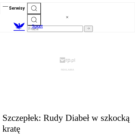
Serwisy
S
port
Szczepłek: Rudy Diabeł w szkocką
kratę