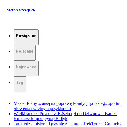
Stefan Szczepłek
Powiązane
Polecane
Najnowsze
Tagi
Master Plany szansą na poprawę kondycji polskiego sportu.
Słowenia świetnym przykładem
Wielki sukces Polaka. Z Kåsebergi do Dziwnowa. Bartek
Kubkowski przepłynął Bałtyk
Tam, gdzie historia łączy się z naturą - TrekTours i Columbia