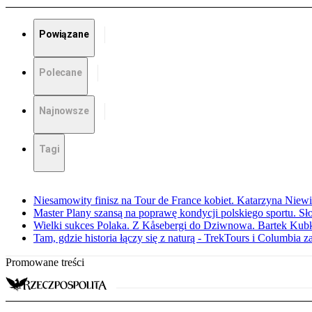
Powiązane
Polecane
Najnowsze
Tagi
Niesamowity finisz na Tour de France kobiet. Katarzyna Niew
Master Plany szansą na poprawę kondycji polskiego sportu. S
Wielki sukces Polaka. Z Kåsebergi do Dziwnowa. Bartek Kubk
Tam, gdzie historia łączy się z naturą - TrekTours i Columbia z
Promowane treści