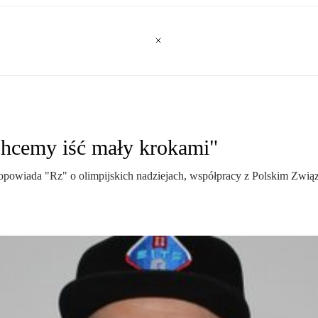
"Chcemy iść mały krokami"
opowiada "Rz" o olimpijskich nadziejach, współpracy z Polskim Zwią