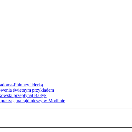
iadoma-Phinney liderką
łowenia świetnym przykładem
owski przepłynął Bałtyk
apraszają na rajd pieszy w Modlinie