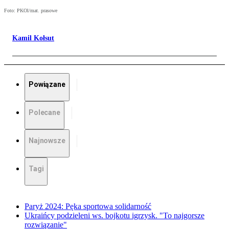
Foto: PKOl/mat. prasowe
Kamil Kołsut
Powiązane
Polecane
Najnowsze
Tagi
Paryż 2024: Pęka sportowa solidarność
Ukraińcy podzieleni ws. bojkotu igrzysk. "To najgorsze
rozwiązanie"