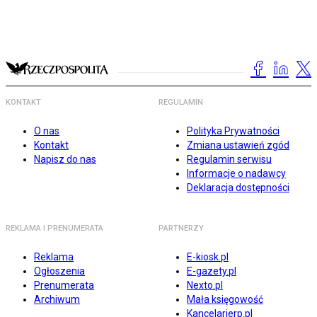
KONTAKT
REGULAMIN
O nas
Polityka Prywatności
Kontakt
Zmiana ustawień zgód
Napisz do nas
Regulamin serwisu
Informacje o nadawcy
Deklaracja dostępności
REKLAMA I PRENUMERATA
PARTNERZY
Reklama
E-kiosk.pl
Ogłoszenia
E-gazety.pl
Prenumerata
Nexto.pl
Archiwum
Mała księgowość
Kancelarierp.pl