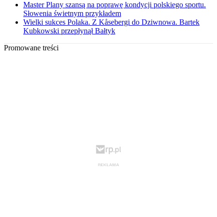
Master Plany szansą na poprawę kondycji polskiego sportu.
Słowenia świetnym przykładem
Wielki sukces Polaka. Z Kåsebergi do Dziwnowa. Bartek
Kubkowski przepłynął Bałtyk
Promowane treści