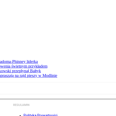
iadoma-Phinney liderką
łowenia świetnym przykładem
owski przepłynął Bałtyk
apraszają na rajd pieszy w Modlinie
REGULAMIN
Polityka Prywatności