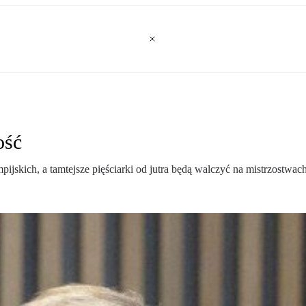
ość
pijskich, a tamtejsze pięściarki od jutra będą walczyć na mistrzostwac