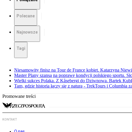
Polecane
Najnowsze
Tagi
Niesamowity finisz na Tour de France kobiet. Katarzyna Niew
Master Plany szansą na poprawę kondycji polskiego sportu. S
Wielki sukces Polaka. Z Kåsebergi do Dziwnowa. Bartek Kubk
Tam, gdzie historia łączy się z naturą - TrekTours i Columbia z
Promowane treści
KONTAKT
O nas