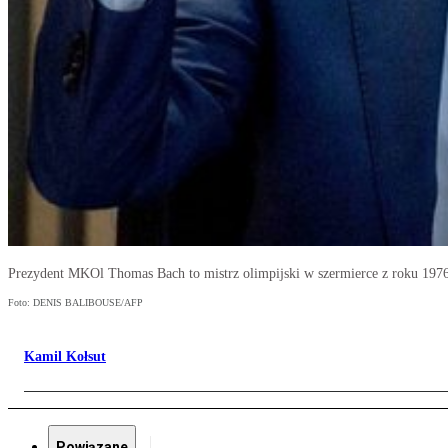
Prezydent MKOl Thomas Bach to mistrz olimpijski w szermierce z roku 1976 
Foto: DENIS BALIBOUSE/AFP
Kamil Kołsut
Powiązane