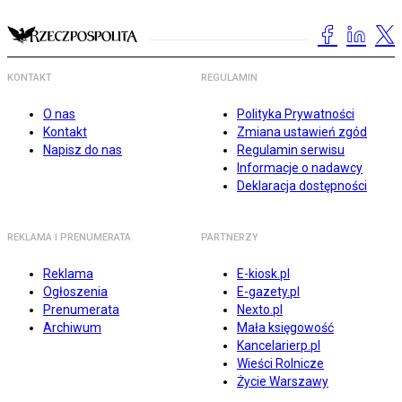
KONTAKT
REGULAMIN
O nas
Polityka Prywatności
Kontakt
Zmiana ustawień zgód
Napisz do nas
Regulamin serwisu
Informacje o nadawcy
Deklaracja dostępności
REKLAMA I PRENUMERATA
PARTNERZY
Reklama
E-kiosk.pl
Ogłoszenia
E-gazety.pl
Prenumerata
Nexto.pl
Archiwum
Mała księgowość
Kancelarierp.pl
Wieści Rolnicze
Życie Warszawy