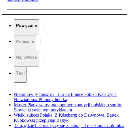
Powiązane
Polecane
Najnowsze
Tagi
Niesamowity finisz na Tour de France kobiet. Katarzyna
Niewiadoma-Phinney liderką
Master Plany szansą na poprawę kondycji polskiego sportu.
Słowenia świetnym przykładem
Wielki sukces Polaka. Z Kåsebergi do Dziwnowa. Bartek
Kubkowski przepłynął Bałtyk
Tam, gdzie historia łączy się z naturą - TrekTours i Columbia