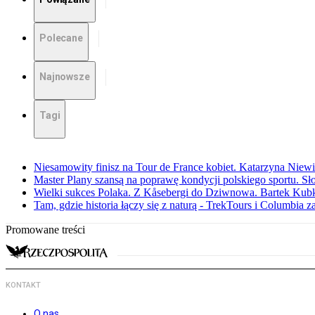
Polecane
Najnowsze
Tagi
Niesamowity finisz na Tour de France kobiet. Katarzyna Niew
Master Plany szansą na poprawę kondycji polskiego sportu. S
Wielki sukces Polaka. Z Kåsebergi do Dziwnowa. Bartek Kubk
Tam, gdzie historia łączy się z naturą - TrekTours i Columbia z
Promowane treści
KONTAKT
O nas