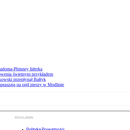
iadoma-Phinney liderką
łowenia świetnym przykładem
owski przepłynął Bałtyk
apraszają na rajd pieszy w Modlinie
REGULAMIN
Polityka Prywatności