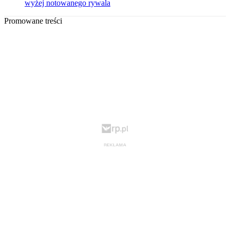
wyżej notowanego rywala
Promowane treści