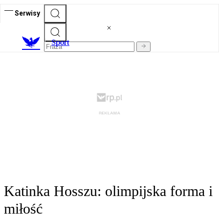
Serwisy
S
port
Katinka Hosszu: olimpijska forma i
miłość