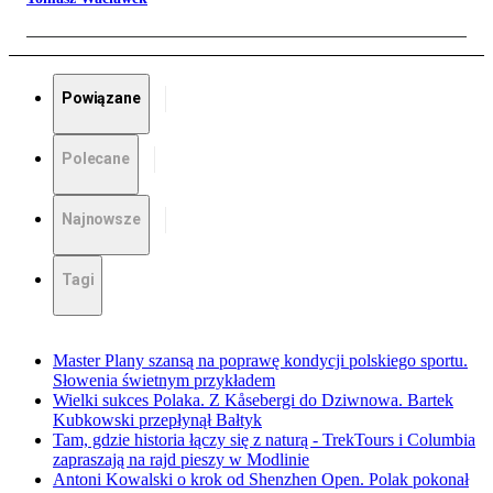
Powiązane
Polecane
Najnowsze
Tagi
Master Plany szansą na poprawę kondycji polskiego sportu.
Słowenia świetnym przykładem
Wielki sukces Polaka. Z Kåsebergi do Dziwnowa. Bartek
Kubkowski przepłynął Bałtyk
Tam, gdzie historia łączy się z naturą - TrekTours i Columbia
zapraszają na rajd pieszy w Modlinie
Antoni Kowalski o krok od Shenzhen Open. Polak pokonał