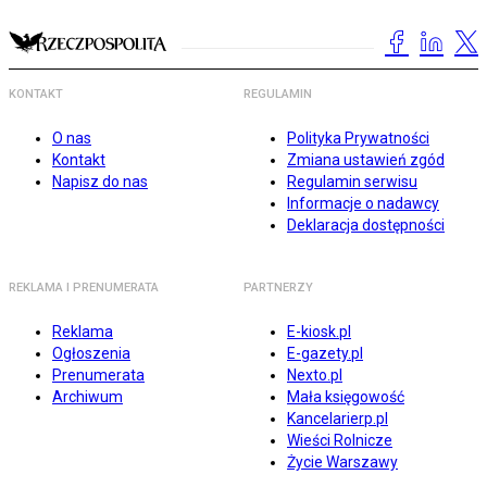
KONTAKT
REGULAMIN
O nas
Polityka Prywatności
Kontakt
Zmiana ustawień zgód
Napisz do nas
Regulamin serwisu
Informacje o nadawcy
Deklaracja dostępności
REKLAMA I PRENUMERATA
PARTNERZY
Reklama
E-kiosk.pl
Ogłoszenia
E-gazety.pl
Prenumerata
Nexto.pl
Archiwum
Mała księgowość
Kancelarierp.pl
Wieści Rolnicze
Życie Warszawy