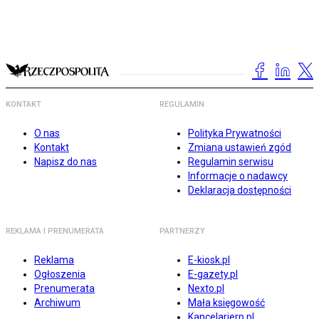
KONTAKT
REGULAMIN
O nas
Polityka Prywatności
Kontakt
Zmiana ustawień zgód
Napisz do nas
Regulamin serwisu
Informacje o nadawcy
Deklaracja dostępności
REKLAMA I PRENUMERATA
PARTNERZY
Reklama
E-kiosk.pl
Ogłoszenia
E-gazety.pl
Prenumerata
Nexto.pl
Archiwum
Mała księgowość
Kancelarierp.pl