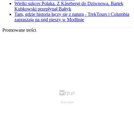
Wielki sukces Polaka. Z Kåsebergi do Dziwnowa. Bartek
Kubkowski przepłynął Bałtyk
Tam, gdzie historia łączy się z naturą - TrekTours i Columbia
zapraszają na rajd pieszy w Modlinie
Promowane treści