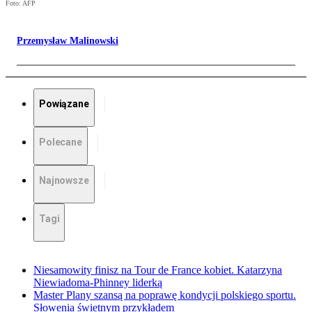
Foto: AFP
Przemysław Malinowski
Powiązane
Polecane
Najnowsze
Tagi
Niesamowity finisz na Tour de France kobiet. Katarzyna
Niewiadoma-Phinney liderką
Master Plany szansą na poprawę kondycji polskiego sportu.
Słowenia świetnym przykładem