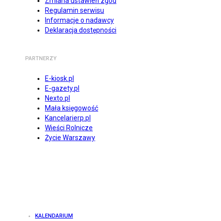
Zmiana ustawień zgód
Regulamin serwisu
Informacje o nadawcy
Deklaracja dostępności
PARTNERZY
E-kiosk.pl
E-gazety.pl
Nexto.pl
Mała księgowość
Kancelarierp.pl
Wieści Rolnicze
Życie Warszawy
KALENDARIUM