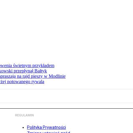
łowenia świetnym przykładem
owski przepłynął Bałtyk
apraszają na rajd pieszy w Modlinie
yżej notowanego rywala
REGULAMIN
Polityka Prywatności