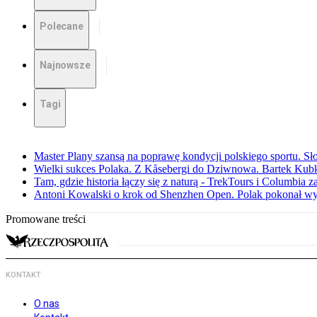
Polecane
Najnowsze
Tagi
Master Plany szansą na poprawę kondycji polskiego sportu. S
Wielki sukces Polaka. Z Kåsebergi do Dziwnowa. Bartek Kubk
Tam, gdzie historia łączy się z naturą - TrekTours i Columbia z
Antoni Kowalski o krok od Shenzhen Open. Polak pokonał w
Promowane treści
KONTAKT
O nas