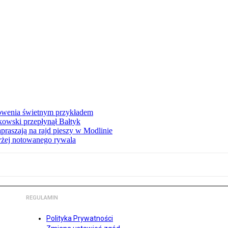
łowenia świetnym przykładem
owski przepłynął Bałtyk
apraszają na rajd pieszy w Modlinie
yżej notowanego rywala
REGULAMIN
Polityka Prywatności