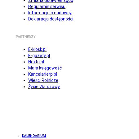
Zmiana ustawień zgód
Regulamin serwisu
Informacje o nadawcy
Deklaracja dostępności
PARTNERZY
E-kiosk.pl
E-gazety.pl
Nexto.pl
Mała księgowość
Kancelarierp.pl
Wieści Rolnicze
Życie Warszawy
KALENDARIUM