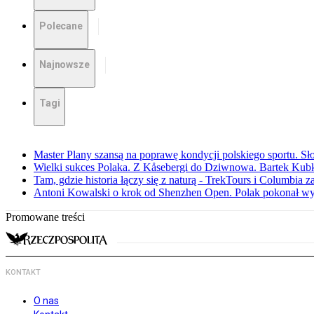
Polecane
Najnowsze
Tagi
Master Plany szansą na poprawę kondycji polskiego sportu. S
Wielki sukces Polaka. Z Kåsebergi do Dziwnowa. Bartek Kubk
Tam, gdzie historia łączy się z naturą - TrekTours i Columbia z
Antoni Kowalski o krok od Shenzhen Open. Polak pokonał w
Promowane treści
KONTAKT
O nas