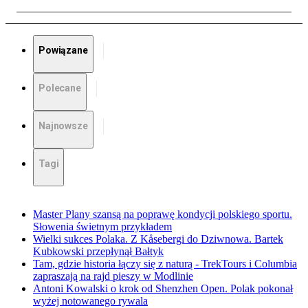
Powiązane
Polecane
Najnowsze
Tagi
Master Plany szansą na poprawę kondycji polskiego sportu.
Słowenia świetnym przykładem
Wielki sukces Polaka. Z Kåsebergi do Dziwnowa. Bartek
Kubkowski przepłynął Bałtyk
Tam, gdzie historia łączy się z naturą - TrekTours i Columbia
zapraszają na rajd pieszy w Modlinie
Antoni Kowalski o krok od Shenzhen Open. Polak pokonał
wyżej notowanego rywala