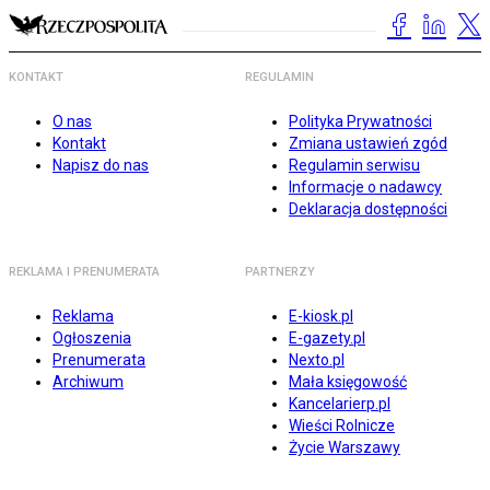
KONTAKT
REGULAMIN
O nas
Polityka Prywatności
Kontakt
Zmiana ustawień zgód
Napisz do nas
Regulamin serwisu
Informacje o nadawcy
Deklaracja dostępności
REKLAMA I PRENUMERATA
PARTNERZY
Reklama
E-kiosk.pl
Ogłoszenia
E-gazety.pl
Prenumerata
Nexto.pl
Archiwum
Mała księgowość
Kancelarierp.pl
Wieści Rolnicze
Życie Warszawy