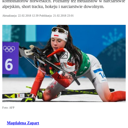
kombinatorów norweskich. Poznamy też medalistów w narciarstwie
alpejskim, short tracku, hokeju i narciarstwie dowolnym.
Aktualizacja:
22.02.2018 12:39
Publikacja:
21.02.2018 23:01
3 zdjęcia
Zobacz
Foto: AFP
Magdalena Zapart