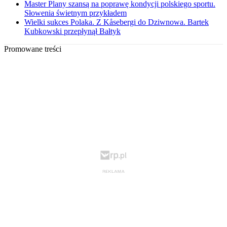
Master Plany szansą na poprawę kondycji polskiego sportu.
Słowenia świetnym przykładem
Wielki sukces Polaka. Z Kåsebergi do Dziwnowa. Bartek
Kubkowski przepłynął Bałtyk
Promowane treści