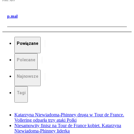
Foto: AFP
p.mal
Powiązane
Polecane
Najnowsze
Tagi
Katarzyna Niewiadoma-Phinney druga w Tour de France.
Vollering odparła trzy ataki Polki
Niesamowity finisz na Tour de France kobiet. Katarzyna
Niewiadoma-Phinney liderką