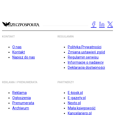
KONTAKT
REGULAMIN
O nas
Polityka Prywatności
Kontakt
Zmiana ustawień zgód
Napisz do nas
Regulamin serwisu
Informacje o nadawcy
Deklaracja dostępności
REKLAMA I PRENUMERATA
PARTNERZY
Reklama
E-kiosk.pl
Ogłoszenia
E-gazety.pl
Prenumerata
Nexto.pl
Archiwum
Mała księgowość
Kancelarierp.pl