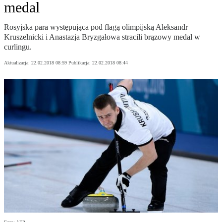
medal
Rosyjska para występująca pod flagą olimpijską Aleksandr
Kruszelnicki i Anastazja Bryzgałowa stracili brązowy medal w
curlingu.
Aktualizacja:
22.02.2018 08:59
Publikacja:
22.02.2018 08:44