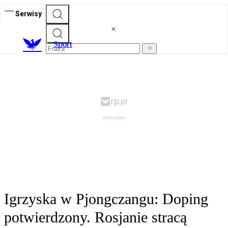
Serwisy
S
port
Igrzyska w Pjongczangu: Doping
potwierdzony. Rosjanie stracą